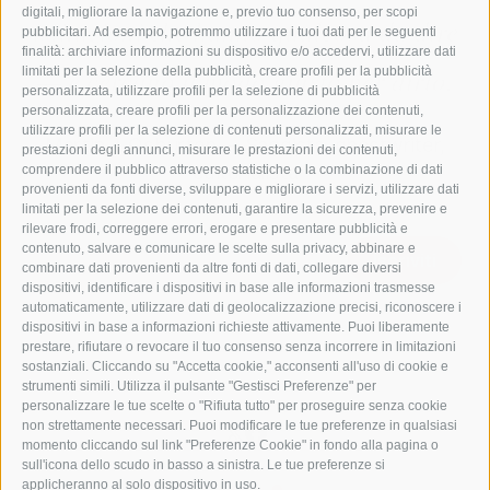
digitali, migliorare la navigazione e, previo tuo consenso, per scopi
istituzioni che hanno qualcosa da dire
pubblicitari. Ad esempio, potremmo utilizzare i tuoi dati per le seguenti
finalità: archiviare informazioni su dispositivo e/o accedervi, utilizzare dati
— e cercano il modo giusto per dirlo.
limitati per la selezione della pubblicità, creare profili per la pubblicità
personalizzata, utilizzare profili per la selezione di pubblicità
personalizzata, creare profili per la personalizzazione dei contenuti,
utilizzare profili per la selezione di contenuti personalizzati, misurare le
Martin J. Osburton — Saggista, ghostwriter,
prestazioni degli annunci, misurare le prestazioni dei contenuti,
editorialista
comprendere il pubblico attraverso statistiche o la combinazione di dati
provenienti da fonti diverse, sviluppare e migliorare i servizi, utilizzare dati
limitati per la selezione dei contenuti, garantire la sicurezza, prevenire e
rilevare frodi, correggere errori, erogare e presentare pubblicità e
contenuto, salvare e comunicare le scelte sulla privacy, abbinare e
Iscriviti
combinare dati provenienti da altre fonti di dati, collegare diversi
dispositivi, identificare i dispositivi in base alle informazioni trasmesse
automaticamente, utilizzare dati di geolocalizzazione precisi, riconoscere i
dispositivi in base a informazioni richieste attivamente. Puoi liberamente
prestare, rifiutare o revocare il tuo consenso senza incorrere in limitazioni
sostanziali. Cliccando su "Accetta cookie," acconsenti all'uso di cookie e
strumenti simili. Utilizza il pulsante "Gestisci Preferenze" per
personalizzare le tue scelte o "Rifiuta tutto" per proseguire senza cookie
non strettamente necessari. Puoi modificare le tue preferenze in qualsiasi
momento cliccando sul link "Preferenze Cookie" in fondo alla pagina o
sull'icona dello scudo in basso a sinistra. Le tue preferenze si
applicheranno al solo dispositivo in uso.