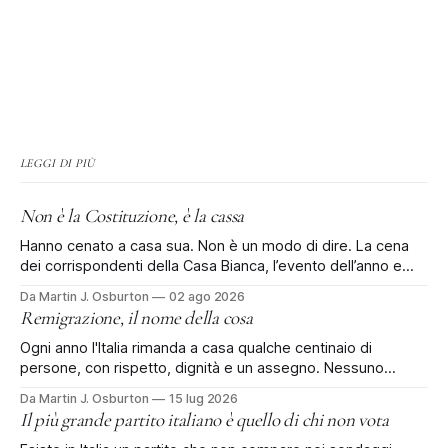
LEGGI DI PIÙ
Non è la Costituzione, è la cassa
Hanno cenato a casa sua. Non è un modo di dire. La cena
dei corrispondenti della Casa Bianca, l’evento dell’anno e
rinviata di tre mesi dopo la sparatoria all'Hilton, si è tenuta al
Da Martin J. Osburton
02 ago 2026
Waldorf Astoria di Washington: il vecchio Old Post Office, il
Remigrazione, il nome della cosa
palazzo federale che
Ogni anno l'Italia rimanda a casa qualche centinaio di
persone, con rispetto, dignità e un assegno. Nessuno
protesta. Poi qualcuno dà un nome alla cosa. Ci sono
Da Martin J. Osburton
15 lug 2026
quattro, forse cinquecento persone che ogni anno lasciano
Il più grande partito italiano è quello di chi non vota
l'Italia con l'aiuto dello Stato italiano. Si chiama rimpatrio