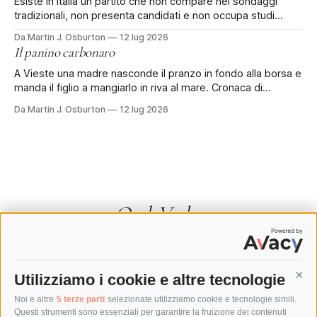
Esiste in Italia un partito che non compare nei sondaggi
tradizionali, non presenta candidati e non occupa studi
televisivi. Eppure rischia di essere, di gran lunga, il primo
Da Martin J. Osburton
12 lug 2026
partito del Paese: è quello di chi ha deciso di non votare più.
Il panino carbonaro
Secondo alcune stime sull'affluenza alle prossime elezioni
A Vieste una madre nasconde il pranzo in fondo alla borsa e
manda il figlio a mangiarlo in riva al mare. Cronaca di
un'estate sotto sorveglianza. Il panino era in fondo alla
Da Martin J. Osburton
12 lug 2026
borsa, sotto i teli e la crema solare, nascosto come si
nascondevano le sigarette alla dogana.
OndaVerba
Scrivo di politica italiana, storia,
identità sarda e gastronomia.
Utilizziamo i cookie e altre tecnologie
Cont
Collaboro con testate, autori e
Noi e altre
5 terze parti
selezionate utilizziamo cookie e tecnologie simili.
Questi strumenti sono essenziali per garantire la fruizione dei contenuti