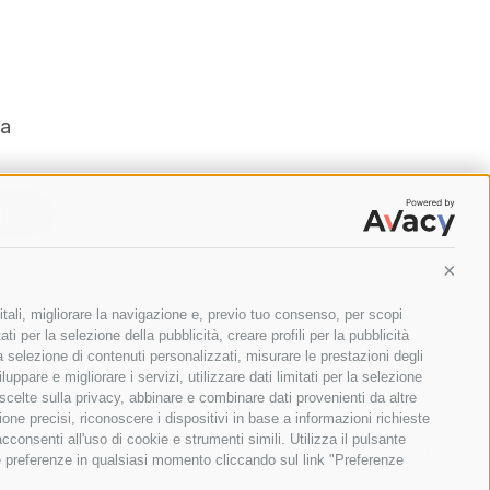
ta
iti
Conti
itali, migliorare la navigazione e, previo tuo consenso, per scopi
ti per la selezione della pubblicità, creare profili per la pubblicità
 la selezione di contenuti personalizzati, misurare le prestazioni degli
ppare e migliorare i servizi, utilizzare dati limitati per la selezione
 scelte sulla privacy, abbinare e combinare dati provenienti da altre
ione precisi, riconoscere i dispositivi in base a informazioni richieste
consenti all'uso di cookie e strumenti simili. Utilizza il pulsante
Realizzato con
Ghost
ue preferenze in qualsiasi momento cliccando sul link "Preferenze