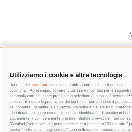
nascere: in questo
interregno si verificano
i fenomeni morbosi più
svariati.» — Antonio
Gramsci, Quaderni del
carcere. Vi
M
Utilizziamo i cookie e altre tecnologie
Noi e altre
5 terze parti
selezionate utilizziamo cookie e tecnologie simil
pubblicitari. Ad esempio, potremmo utilizzare i tuoi dati per le seguenti fin
personalizzata, utilizzare profili per la selezione di pubblicità personaliz
annunci, misurare le prestazioni dei contenuti, comprendere il pubblico att
dei contenuti, garantire la sicurezza, prevenire e rilevare frodi, corregg
fonti di dati, collegare diversi dispositivi, identificare i dispositivi in 
attivamente. Puoi liberamente prestare, rifiutare o revocare il tuo consen
"Gestisci Preferenze" per personalizzare le tue scelte o "Rifiuta tutto"
Cookie" in fondo alla pagina o sull'icona dello scudo in basso a sinistra.