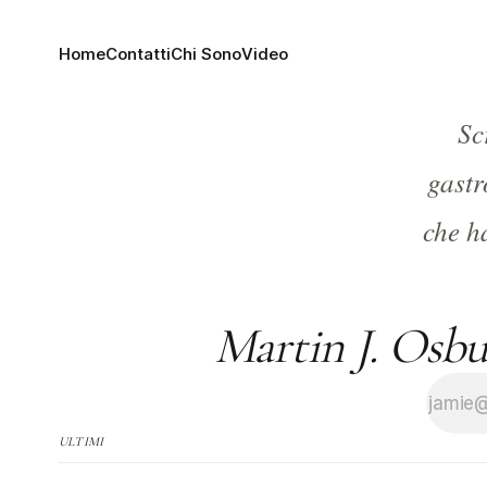
Home
Contatti
Chi Sono
Video
Sc
gastr
che h
Martin J. Osbur
ULTIMI