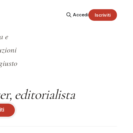
Accedi
Iscriviti
a e
uzioni
giusto
r, editorialista
iti