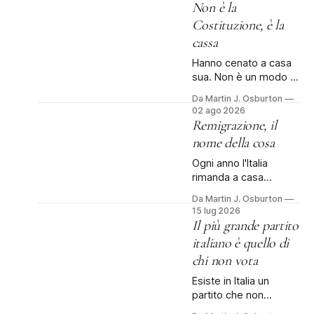
Non è la
Costituzione, è la
cassa
Hanno cenato a casa
sua. Non è un modo di
dire. La cena dei
Da Martin J. Osburton
corrispondenti della
02 ago 2026
Casa Bianca, l’evento
Remigrazione, il
dell’anno e rinviata di
nome della cosa
tre mesi dopo la
sparatoria all'Hilton, si
Ogni anno l'Italia
è tenuta al Waldorf
rimanda a casa
Astoria di Washington:
qualche centinaio di
Da Martin J. Osburton
il vecchio Old Post
persone, con rispetto,
15 lug 2026
Office, il palazzo
dignità e un assegno.
Il più grande partito
federale che
Nessuno protesta. Poi
italiano è quello di
qualcuno dà un nome
chi non vota
alla cosa. Ci sono
quattro, forse
Esiste in Italia un
cinquecento persone
partito che non
che ogni anno lasciano
compare nei sondaggi