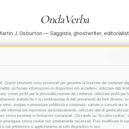
OndaVerba
artin J. Osburton — Saggista, ghostwriter, editorialis
Iscriv
i. Questi strumenti sono essenziali per garantire la fruizione dei contenuti dig
alità: archiviare informazioni su dispositivo e/o accedervi, utilizzare dati limita
zata, creare profili per la personalizzazione dei contenuti, utilizzare profili per
raverso statistiche o la combinazione di dati provenienti da fonti diverse, svilu
ere errori, erogare e presentare pubblicità e contenuto, salvare e comunicare le
base alle informazioni trasmesse automaticamente, utilizzare dati di geolocalizzaz
so senza incorrere in limitazioni sostanziali. Cliccando su "Accetta cookie," ac
Sign up
 per proseguire senza cookie non strettamente necessari. Puoi modificare le t
 Le tue preferenze si applicheranno al solo dispositivo in uso.