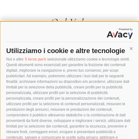
OndaVerba
Scrivo di politica italiana, storia,
identità sarda e gastronomia.
Utilizziamo i cookie e altre tecnologie
Cont
Collaboro con testate, autori e
Noi e altre
5 terze parti
selezionate utilizziamo cookie e tecnologie simili.
Questi strumenti sono essenziali per garantire la fruizione dei contenuti
digitali, migliorare la navigazione e, previo tuo consenso, per scopi
istituzioni che hanno qualcosa da dire
pubblicitari. Ad esempio, potremmo utilizzare i tuoi dati per le seguenti
finalità: archiviare informazioni su dispositivo e/o accedervi, utilizzare dati
— e cercano il modo giusto per dirlo.
limitati per la selezione della pubblicità, creare profili per la pubblicità
personalizzata, utilizzare profili per la selezione di pubblicità
personalizzata, creare profili per la personalizzazione dei contenuti,
utilizzare profili per la selezione di contenuti personalizzati, misurare le
Martin J. Osburton — Saggista, ghostwriter,
prestazioni degli annunci, misurare le prestazioni dei contenuti,
editorialista
comprendere il pubblico attraverso statistiche o la combinazione di dati
provenienti da fonti diverse, sviluppare e migliorare i servizi, utilizzare dati
limitati per la selezione dei contenuti, garantire la sicurezza, prevenire e
rilevare frodi, correggere errori, erogare e presentare pubblicità e
contenuto, salvare e comunicare le scelte sulla privacy, abbinare e