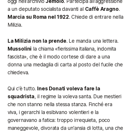
oggi nell'archivio
Jemolo
. Partecipa all'aggressione
a un deputato socialista davanti al
Caffè Aragno
.
Marcia su Roma nel 1922
. Chiede di entrare nella
Milizia.
La Milizia non la prende
. Le manda una lettera.
Mussolini
la chiama «
fierissima italiana, indomita
fascista
», che è il modo cortese di dare a una
donna una medaglia di carta al posto del fucile che
chiedeva.
Qui c'è tutto.
Ines Donati voleva fare la
squadrista
, il regime la voleva santa. Due mestieri
che non stanno nella stessa stanza. Finché era
viva, i gerarchi la esibivano volentieri e la
governavano a fatica: troppo irrequieta, poco
maneggevole, divorata da un'ansia di lotta, una che