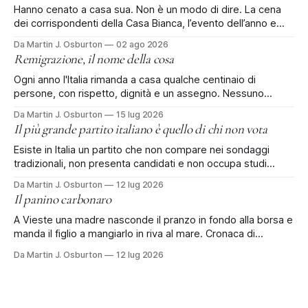
Hanno cenato a casa sua. Non è un modo di dire. La cena
dei corrispondenti della Casa Bianca, l’evento dell’anno e
rinviata di tre mesi dopo la sparatoria all'Hilton, si è tenuta al
Da Martin J. Osburton
02 ago 2026
Waldorf Astoria di Washington: il vecchio Old Post Office, il
Remigrazione, il nome della cosa
palazzo federale che
Ogni anno l'Italia rimanda a casa qualche centinaio di
persone, con rispetto, dignità e un assegno. Nessuno
protesta. Poi qualcuno dà un nome alla cosa. Ci sono
Da Martin J. Osburton
15 lug 2026
quattro, forse cinquecento persone che ogni anno lasciano
Il più grande partito italiano è quello di chi non vota
l'Italia con l'aiuto dello Stato italiano. Si chiama rimpatrio
Esiste in Italia un partito che non compare nei sondaggi
tradizionali, non presenta candidati e non occupa studi
televisivi. Eppure rischia di essere, di gran lunga, il primo
Da Martin J. Osburton
12 lug 2026
partito del Paese: è quello di chi ha deciso di non votare più.
Il panino carbonaro
Secondo alcune stime sull'affluenza alle prossime elezioni
A Vieste una madre nasconde il pranzo in fondo alla borsa e
manda il figlio a mangiarlo in riva al mare. Cronaca di
un'estate sotto sorveglianza. Il panino era in fondo alla
Da Martin J. Osburton
12 lug 2026
borsa, sotto i teli e la crema solare, nascosto come si
nascondevano le sigarette alla dogana.