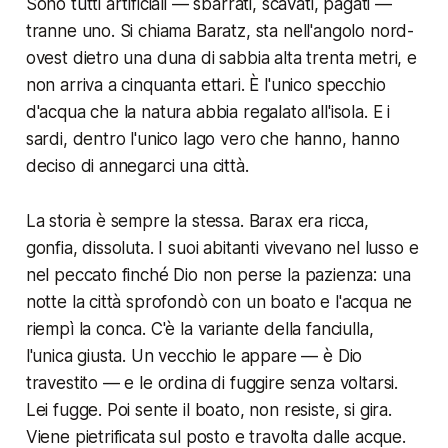
Sono tutti artificiali — sbarrati, scavati, pagati —
tranne uno. Si chiama Baratz, sta nell'angolo nord-
ovest dietro una duna di sabbia alta trenta metri, e
non arriva a cinquanta ettari. È l'unico specchio
d'acqua che la natura abbia regalato all'isola. E i
sardi, dentro l'unico lago vero che hanno, hanno
deciso di annegarci una città.
La storia è sempre la stessa. Barax era ricca,
gonfia, dissoluta. I suoi abitanti vivevano nel lusso e
nel peccato finché Dio non perse la pazienza: una
notte la città sprofondò con un boato e l'acqua ne
riempì la conca. C'è la variante della fanciulla,
l'unica giusta. Un vecchio le appare — è Dio
travestito — e le ordina di fuggire senza voltarsi.
Lei fugge. Poi sente il boato, non resiste, si gira.
Viene pietrificata sul posto e travolta dalle acque.