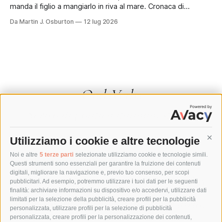
manda il figlio a mangiarlo in riva al mare. Cronaca di
un'estate sotto sorveglianza. Il panino era in fondo alla
Da Martin J. Osburton
12 lug 2026
borsa, sotto i teli e la crema solare, nascosto come si
nascondevano le sigarette alla dogana.
OndaVerba
Scrivo di politica italiana, storia,
identità sarda e gastronomia.
Utilizziamo i cookie e altre tecnologie
Cont
Collaboro con testate, autori e
Noi e altre
5 terze parti
selezionate utilizziamo cookie e tecnologie simili.
Questi strumenti sono essenziali per garantire la fruizione dei contenuti
digitali, migliorare la navigazione e, previo tuo consenso, per scopi
istituzioni che hanno qualcosa da dire
pubblicitari. Ad esempio, potremmo utilizzare i tuoi dati per le seguenti
finalità: archiviare informazioni su dispositivo e/o accedervi, utilizzare dati
— e cercano il modo giusto per dirlo.
limitati per la selezione della pubblicità, creare profili per la pubblicità
personalizzata, utilizzare profili per la selezione di pubblicità
personalizzata, creare profili per la personalizzazione dei contenuti,