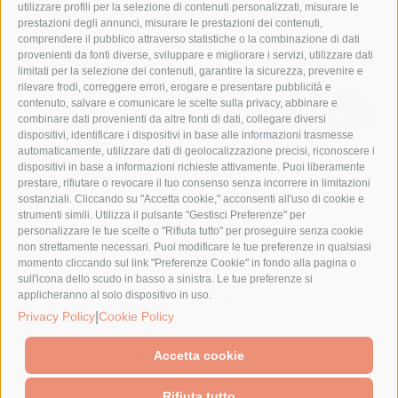
utilizzare profili per la selezione di contenuti personalizzati, misurare le
Martin J. Osburton — Saggista, ghostwriter,
prestazioni degli annunci, misurare le prestazioni dei contenuti,
editorialista
comprendere il pubblico attraverso statistiche o la combinazione di dati
provenienti da fonti diverse, sviluppare e migliorare i servizi, utilizzare dati
limitati per la selezione dei contenuti, garantire la sicurezza, prevenire e
rilevare frodi, correggere errori, erogare e presentare pubblicità e
contenuto, salvare e comunicare le scelte sulla privacy, abbinare e
Iscriviti
combinare dati provenienti da altre fonti di dati, collegare diversi
dispositivi, identificare i dispositivi in base alle informazioni trasmesse
automaticamente, utilizzare dati di geolocalizzazione precisi, riconoscere i
dispositivi in base a informazioni richieste attivamente. Puoi liberamente
prestare, rifiutare o revocare il tuo consenso senza incorrere in limitazioni
sostanziali. Cliccando su "Accetta cookie," acconsenti all'uso di cookie e
strumenti simili. Utilizza il pulsante "Gestisci Preferenze" per
personalizzare le tue scelte o "Rifiuta tutto" per proseguire senza cookie
non strettamente necessari. Puoi modificare le tue preferenze in qualsiasi
momento cliccando sul link "Preferenze Cookie" in fondo alla pagina o
sull'icona dello scudo in basso a sinistra. Le tue preferenze si
applicheranno al solo dispositivo in uso.
|
Privacy Policy
Cookie Policy
Sign up
Accetta cookie
Realizzato con
Ghost
Rifiuta tutto