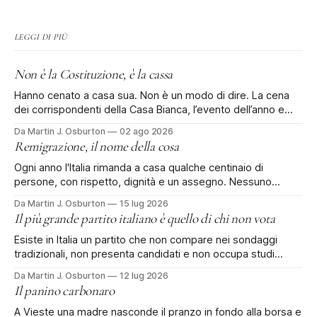
LEGGI DI PIÙ
Non è la Costituzione, è la cassa
Hanno cenato a casa sua. Non è un modo di dire. La cena
dei corrispondenti della Casa Bianca, l’evento dell’anno e
rinviata di tre mesi dopo la sparatoria all'Hilton, si è tenuta al
Da Martin J. Osburton
02 ago 2026
Waldorf Astoria di Washington: il vecchio Old Post Office, il
Remigrazione, il nome della cosa
palazzo federale che
Ogni anno l'Italia rimanda a casa qualche centinaio di
persone, con rispetto, dignità e un assegno. Nessuno
protesta. Poi qualcuno dà un nome alla cosa. Ci sono
Da Martin J. Osburton
15 lug 2026
quattro, forse cinquecento persone che ogni anno lasciano
Il più grande partito italiano è quello di chi non vota
l'Italia con l'aiuto dello Stato italiano. Si chiama rimpatrio
Esiste in Italia un partito che non compare nei sondaggi
tradizionali, non presenta candidati e non occupa studi
televisivi. Eppure rischia di essere, di gran lunga, il primo
Da Martin J. Osburton
12 lug 2026
partito del Paese: è quello di chi ha deciso di non votare più.
Il panino carbonaro
Secondo alcune stime sull'affluenza alle prossime elezioni
A Vieste una madre nasconde il pranzo in fondo alla borsa e