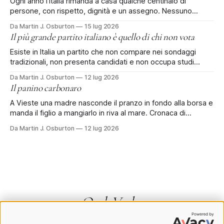
Ogni anno l'Italia rimanda a casa qualche centinaio di
persone, con rispetto, dignità e un assegno. Nessuno
protesta. Poi qualcuno dà un nome alla cosa. Ci sono
Da Martin J. Osburton
15 lug 2026
quattro, forse cinquecento persone che ogni anno lasciano
Il più grande partito italiano è quello di chi non vota
l'Italia con l'aiuto dello Stato italiano. Si chiama rimpatrio
Esiste in Italia un partito che non compare nei sondaggi
tradizionali, non presenta candidati e non occupa studi
televisivi. Eppure rischia di essere, di gran lunga, il primo
Da Martin J. Osburton
12 lug 2026
partito del Paese: è quello di chi ha deciso di non votare più.
Il panino carbonaro
Secondo alcune stime sull'affluenza alle prossime elezioni
A Vieste una madre nasconde il pranzo in fondo alla borsa e
manda il figlio a mangiarlo in riva al mare. Cronaca di
un'estate sotto sorveglianza. Il panino era in fondo alla
Da Martin J. Osburton
12 lug 2026
borsa, sotto i teli e la crema solare, nascosto come si
nascondevano le sigarette alla dogana.
OndaVerba
Scrivo di politica italiana, storia,