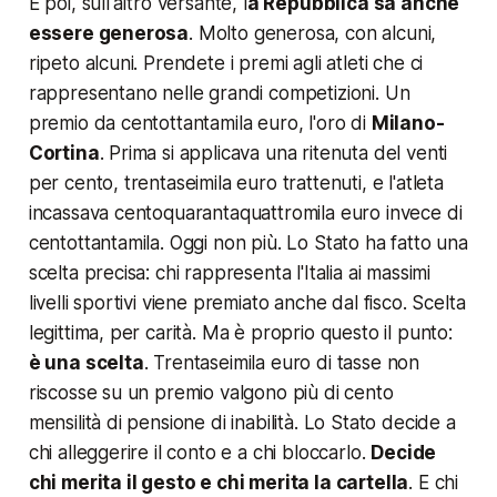
E poi, sull'altro versante, l
a Repubblica sa anche
essere generosa
. Molto generosa, con alcuni,
ripeto alcuni. Prendete i premi agli atleti che ci
rappresentano nelle grandi competizioni. Un
premio da centottantamila euro, l'oro di
Milano-
Cortina
. Prima si applicava una ritenuta del venti
per cento, trentaseimila euro trattenuti, e l'atleta
incassava centoquarantaquattromila euro invece di
centottantamila. Oggi non più. Lo Stato ha fatto una
scelta precisa:
chi rappresenta l'Italia ai massimi
livelli sportivi viene premiato anche dal fisco
. Scelta
legittima, per carità. Ma è proprio questo il punto:
è una scelta
. Trentaseimila euro di tasse non
riscosse su un premio valgono più di cento
mensilità di pensione di inabilità. Lo Stato decide a
chi alleggerire il conto e a chi bloccarlo.
Decide
chi merita il gesto e chi merita la cartella
. E chi