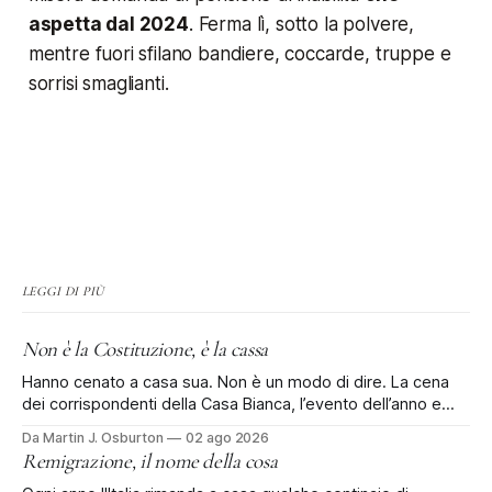
aspetta dal 2024
. Ferma lì, sotto la polvere,
mentre fuori sfilano bandiere, coccarde, truppe e
sorrisi smaglianti.
LEGGI DI PIÙ
Non è la Costituzione, è la cassa
Hanno cenato a casa sua. Non è un modo di dire. La cena
dei corrispondenti della Casa Bianca, l’evento dell’anno e
rinviata di tre mesi dopo la sparatoria all'Hilton, si è tenuta al
Da Martin J. Osburton
02 ago 2026
Waldorf Astoria di Washington: il vecchio Old Post Office, il
Remigrazione, il nome della cosa
palazzo federale che