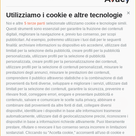
identità sarda e gastronomia.
Utilizziamo i cookie e altre tecnologie
Cont
Collaboro con testate, autori e
Noi e altre
5 terze parti
selezionate utilizziamo cookie e tecnologie simili.
Questi strumenti sono essenziali per garantire la fruizione dei contenuti
digitali, migliorare la navigazione e, previo tuo consenso, per scopi
istituzioni che hanno qualcosa da dire
pubblicitari. Ad esempio, potremmo utilizzare i tuoi dati per le seguenti
finalità: archiviare informazioni su dispositivo e/o accedervi, utilizzare dati
— e cercano il modo giusto per dirlo.
limitati per la selezione della pubblicità, creare profili per la pubblicità
personalizzata, utilizzare profili per la selezione di pubblicità
personalizzata, creare profili per la personalizzazione dei contenuti,
utilizzare profili per la selezione di contenuti personalizzati, misurare le
Martin J. Osburton — Saggista, ghostwriter,
prestazioni degli annunci, misurare le prestazioni dei contenuti,
editorialista
comprendere il pubblico attraverso statistiche o la combinazione di dati
provenienti da fonti diverse, sviluppare e migliorare i servizi, utilizzare dati
limitati per la selezione dei contenuti, garantire la sicurezza, prevenire e
rilevare frodi, correggere errori, erogare e presentare pubblicità e
contenuto, salvare e comunicare le scelte sulla privacy, abbinare e
Iscriviti
combinare dati provenienti da altre fonti di dati, collegare diversi
dispositivi, identificare i dispositivi in base alle informazioni trasmesse
automaticamente, utilizzare dati di geolocalizzazione precisi, riconoscere i
dispositivi in base a informazioni richieste attivamente. Puoi liberamente
prestare, rifiutare o revocare il tuo consenso senza incorrere in limitazioni
sostanziali. Cliccando su "Accetta cookie," acconsenti all'uso di cookie e