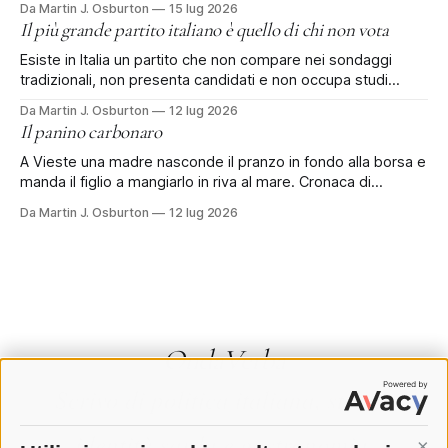
Da Martin J. Osburton
15 lug 2026
quattro, forse cinquecento persone che ogni anno lasciano
Il più grande partito italiano è quello di chi non vota
l'Italia con l'aiuto dello Stato italiano. Si chiama rimpatrio
Esiste in Italia un partito che non compare nei sondaggi
tradizionali, non presenta candidati e non occupa studi
televisivi. Eppure rischia di essere, di gran lunga, il primo
Da Martin J. Osburton
12 lug 2026
partito del Paese: è quello di chi ha deciso di non votare più.
Il panino carbonaro
Secondo alcune stime sull'affluenza alle prossime elezioni
A Vieste una madre nasconde il pranzo in fondo alla borsa e
manda il figlio a mangiarlo in riva al mare. Cronaca di
un'estate sotto sorveglianza. Il panino era in fondo alla
Da Martin J. Osburton
12 lug 2026
borsa, sotto i teli e la crema solare, nascosto come si
nascondevano le sigarette alla dogana.
OndaVerba
Scrivo di politica italiana, storia,
identità sarda e gastronomia.