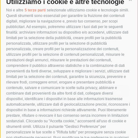
Utilizziamo i cookie e altre tecnologie
Cont
Collaboro con testate, autori e
Noi e altre
5 terze parti
selezionate utilizziamo cookie e tecnologie simili.
Questi strumenti sono essenziali per garantire la fruizione dei contenuti
digitali, migliorare la navigazione e, previo tuo consenso, per scopi
istituzioni che hanno qualcosa da dire
pubblicitari. Ad esempio, potremmo utilizzare i tuoi dati per le seguenti
finalità: archiviare informazioni su dispositivo e/o accedervi, utilizzare dati
— e cercano il modo giusto per dirlo.
limitati per la selezione della pubblicità, creare profili per la pubblicità
personalizzata, utilizzare profili per la selezione di pubblicità
personalizzata, creare profili per la personalizzazione dei contenuti,
utilizzare profili per la selezione di contenuti personalizzati, misurare le
Martin J. Osburton — Saggista, ghostwriter,
prestazioni degli annunci, misurare le prestazioni dei contenuti,
editorialista
comprendere il pubblico attraverso statistiche o la combinazione di dati
provenienti da fonti diverse, sviluppare e migliorare i servizi, utilizzare dati
limitati per la selezione dei contenuti, garantire la sicurezza, prevenire e
rilevare frodi, correggere errori, erogare e presentare pubblicità e
contenuto, salvare e comunicare le scelte sulla privacy, abbinare e
Iscriviti
combinare dati provenienti da altre fonti di dati, collegare diversi
dispositivi, identificare i dispositivi in base alle informazioni trasmesse
automaticamente, utilizzare dati di geolocalizzazione precisi, riconoscere i
dispositivi in base a informazioni richieste attivamente. Puoi liberamente
prestare, rifiutare o revocare il tuo consenso senza incorrere in limitazioni
sostanziali. Cliccando su "Accetta cookie," acconsenti all'uso di cookie e
strumenti simili. Utilizza il pulsante "Gestisci Preferenze" per
personalizzare le tue scelte o "Rifiuta tutto" per proseguire senza cookie
non strettamente necessari. Puoi modificare le tue preferenze in qualsiasi