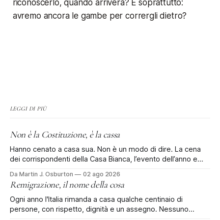
riconoscerlo, quando arriverà? E soprattutto:
avremo ancora le gambe per corrergli dietro?
LEGGI DI PIÙ
Non è la Costituzione, è la cassa
Hanno cenato a casa sua. Non è un modo di dire. La cena
dei corrispondenti della Casa Bianca, l’evento dell’anno e
rinviata di tre mesi dopo la sparatoria all'Hilton, si è tenuta al
Da Martin J. Osburton
02 ago 2026
Waldorf Astoria di Washington: il vecchio Old Post Office, il
Remigrazione, il nome della cosa
palazzo federale che
Ogni anno l'Italia rimanda a casa qualche centinaio di
persone, con rispetto, dignità e un assegno. Nessuno
protesta. Poi qualcuno dà un nome alla cosa. Ci sono