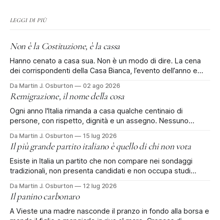
LEGGI DI PIÙ
Non è la Costituzione, è la cassa
Hanno cenato a casa sua. Non è un modo di dire. La cena
dei corrispondenti della Casa Bianca, l’evento dell’anno e
rinviata di tre mesi dopo la sparatoria all'Hilton, si è tenuta al
Da Martin J. Osburton
02 ago 2026
Waldorf Astoria di Washington: il vecchio Old Post Office, il
Remigrazione, il nome della cosa
palazzo federale che
Ogni anno l'Italia rimanda a casa qualche centinaio di
persone, con rispetto, dignità e un assegno. Nessuno
protesta. Poi qualcuno dà un nome alla cosa. Ci sono
Da Martin J. Osburton
15 lug 2026
quattro, forse cinquecento persone che ogni anno lasciano
Il più grande partito italiano è quello di chi non vota
l'Italia con l'aiuto dello Stato italiano. Si chiama rimpatrio
Esiste in Italia un partito che non compare nei sondaggi
tradizionali, non presenta candidati e non occupa studi
televisivi. Eppure rischia di essere, di gran lunga, il primo
Da Martin J. Osburton
12 lug 2026
partito del Paese: è quello di chi ha deciso di non votare più.
Il panino carbonaro
Secondo alcune stime sull'affluenza alle prossime elezioni
A Vieste una madre nasconde il pranzo in fondo alla borsa e