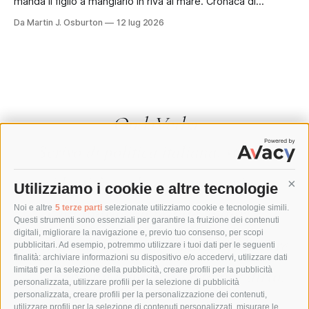
manda il figlio a mangiarlo in riva al mare. Cronaca di
un'estate sotto sorveglianza. Il panino era in fondo alla
Da Martin J. Osburton
12 lug 2026
borsa, sotto i teli e la crema solare, nascosto come si
nascondevano le sigarette alla dogana.
OndaVerba
Scrivo di politica italiana, storia,
identità sarda e gastronomia.
Utilizziamo i cookie e altre tecnologie
Cont
Collaboro con testate, autori e
Noi e altre
5 terze parti
selezionate utilizziamo cookie e tecnologie simili.
Questi strumenti sono essenziali per garantire la fruizione dei contenuti
digitali, migliorare la navigazione e, previo tuo consenso, per scopi
istituzioni che hanno qualcosa da dire
pubblicitari. Ad esempio, potremmo utilizzare i tuoi dati per le seguenti
finalità: archiviare informazioni su dispositivo e/o accedervi, utilizzare dati
— e cercano il modo giusto per dirlo.
limitati per la selezione della pubblicità, creare profili per la pubblicità
personalizzata, utilizzare profili per la selezione di pubblicità
personalizzata, creare profili per la personalizzazione dei contenuti,
utilizzare profili per la selezione di contenuti personalizzati, misurare le