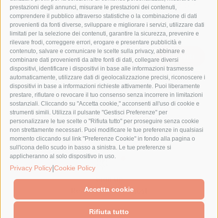
Martin J. Osburton — Saggista, ghostwriter,
prestazioni degli annunci, misurare le prestazioni dei contenuti,
editorialista
comprendere il pubblico attraverso statistiche o la combinazione di dati
provenienti da fonti diverse, sviluppare e migliorare i servizi, utilizzare dati
limitati per la selezione dei contenuti, garantire la sicurezza, prevenire e
rilevare frodi, correggere errori, erogare e presentare pubblicità e
contenuto, salvare e comunicare le scelte sulla privacy, abbinare e
Iscriviti
combinare dati provenienti da altre fonti di dati, collegare diversi
dispositivi, identificare i dispositivi in base alle informazioni trasmesse
automaticamente, utilizzare dati di geolocalizzazione precisi, riconoscere i
dispositivi in base a informazioni richieste attivamente. Puoi liberamente
prestare, rifiutare o revocare il tuo consenso senza incorrere in limitazioni
sostanziali. Cliccando su "Accetta cookie," acconsenti all'uso di cookie e
strumenti simili. Utilizza il pulsante "Gestisci Preferenze" per
personalizzare le tue scelte o "Rifiuta tutto" per proseguire senza cookie
non strettamente necessari. Puoi modificare le tue preferenze in qualsiasi
momento cliccando sul link "Preferenze Cookie" in fondo alla pagina o
sull'icona dello scudo in basso a sinistra. Le tue preferenze si
applicheranno al solo dispositivo in uso.
|
Privacy Policy
Cookie Policy
Sign up
Accetta cookie
Realizzato con
Ghost
Rifiuta tutto